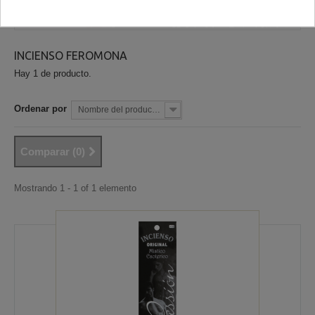
INCIENSO FEROMONA
Hay 1 de producto.
Ordenar por
Nombre del producto: la A a la Z
Comparar (
0
)
Mostrando 1 - 1 of 1 elemento