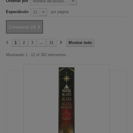
Ordenar por
Nombre del producto: la A a la Z
Espectáculo
por página
12
Comparar (
0
)
1
2
3
...
31
Mostrar todo
Mostrando 1 - 12 of 362 elementos