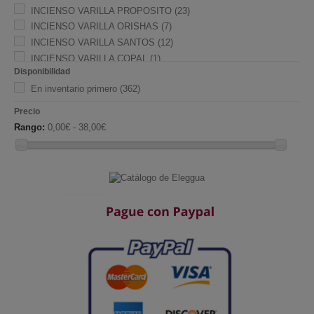
INCIENSO VARILLA PROPOSITO
(23)
INCIENSO VARILLA ORISHAS
(7)
INCIENSO VARILLA SANTOS
(12)
INCIENSO VARILLA COPAL
(1)
Disponibilidad
INCIENSO RESINA
(36)
En inventario primero
(362)
INCIENSO SAGRADA MADRE
(26)
INCIENSO CONO INDIA
(46)
Precio
INCIENSO VARILLA MINERALES
(12)
Rango:
0,00€ - 38,00€
INCIENSO GRANO HIERBAS PROPOSITO
(7)
INCIENSO PIRAMIDE NATURAL
(2)
INCIENSO BOMBITA DEFUMADORA
(15)