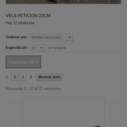
VELA PETICION 20CM
Hay 22 productos.
Ordenar por
Nombre del producto: la A a la Z
Espectáculo
por página
12
Comparar (
0
)
1
2
Mostrar todo
Mostrando 1 - 12 of 22 elementos