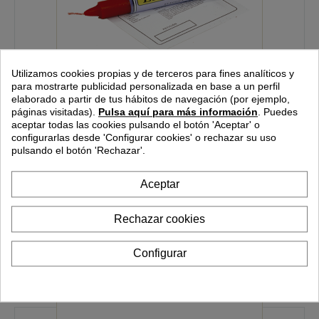
Utilizamos cookies propias y de terceros para fines analíticos y
para mostrarte publicidad personalizada en base a un perfil
elaborado a partir de tus hábitos de navegación (por ejemplo,
páginas visitadas).
Pulsa aquí para más información
.
Puedes
ELEGGUA VELA PETICION
aceptar todas las cookies pulsando el botón 'Aceptar' o
configurarlas desde
'Configurar cookies'
o rechazar su uso
VELA PETICION ELEGGUA
pulsando el botón 'Rechazar'.
1,50 €
Aceptar
AÑADIR A CARRITO
MÁS
Rechazar cookies
Configurar
Comparar