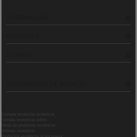
INFORMACIÓN
MI CUENTA
SÍGANOS
INFORMACIÓN DE ALMACÉN
Comprar productos esotéricos
Tiendas esotéricas online
Venta de productos esotéricos
Velones esotéricos
Productos esotéricos al por mayor