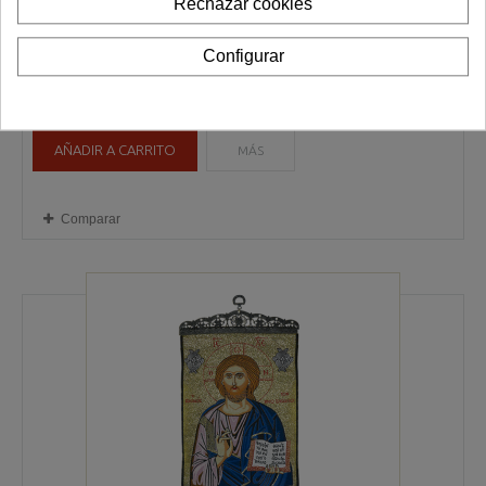
Rechazar cookies
CORDON OJO TURCO ROJO (OT-0026/01)
CORDON OJO TURCO ROJO (OT-0026/01)
Configurar
1,00 €
AÑADIR A CARRITO
MÁS
Comparar