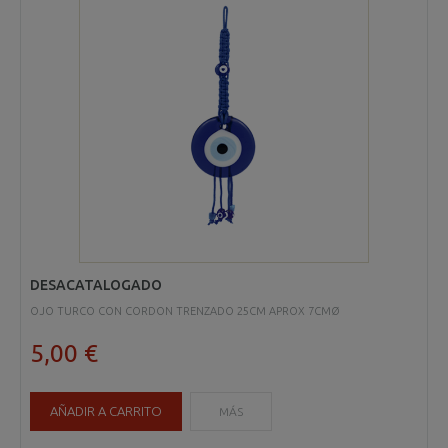
DESACATALOGADO
OJO TURCO CON CORDON TRENZADO 25CM APROX 7CMØ
5,00 €
AÑADIR A CARRITO
MÁS