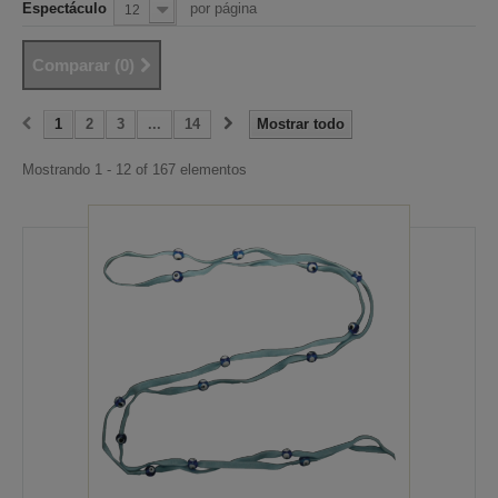
Espectáculo
por página
12
Comparar (
0
)
1
2
3
...
14
Mostrar todo
Mostrando 1 - 12 of 167 elementos