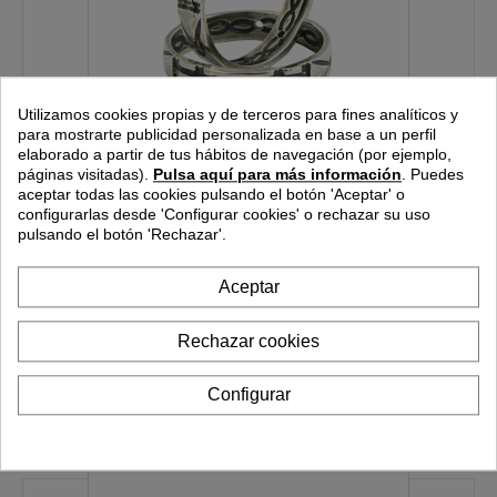
Utilizamos cookies propias y de terceros para fines analíticos y
para mostrarte publicidad personalizada en base a un perfil
elaborado a partir de tus hábitos de navegación (por ejemplo,
páginas visitadas).
Pulsa aquí para más información
.
Puedes
ANILLO ATLANTE INFINITO SUPER GRANDE
aceptar todas las cookies pulsando el botón 'Aceptar' o
configurarlas desde
'Configurar cookies'
o rechazar su uso
ANILLO ATLANTE INIFINITO SUPER GRANDE
pulsando el botón 'Rechazar'.
18,00 €
Aceptar
AÑADIR A CARRITO
MÁS
Rechazar cookies
Configurar
Comparar