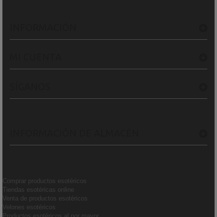
INFORMACIÓN
MI CUENTA
SÍGANOS
INFORMACIÓN DE ALMACÉN
Comprar productos esotéricos
Tiendas esotéricas online
Venta de productos esotéricos
Velones esotéricos
Productos esotéricos al por mayor