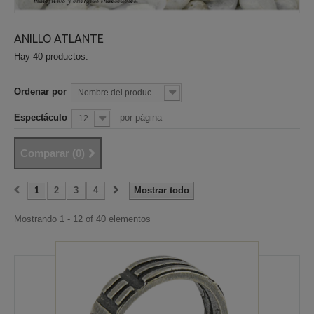
ANILLO ATLANTE
Hay 40 productos.
Ordenar por
Nombre del producto: la A a la Z
Espectáculo
por página
12
Comparar (
0
)
1
2
3
4
Mostrar todo
Mostrando 1 - 12 of 40 elementos